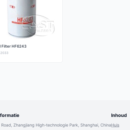
l Filter HF6243
42033
nformatie
Inhoud
o Road, Zhangjiang High-technologie Park, Shanghai, China
Huis